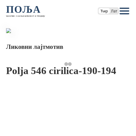
ПОЉА
Ћир
Лат
часопис за књижевност и теорију
Ликовни лајтмотив
Polja 546 cirilica-190-194