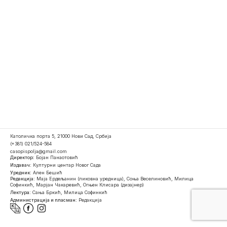
Католичка порта 5, 21000 Нови Сад, Србија
(+381) 021/524-584
casopispolja@gmail.com
Директор:
Бојан Панаотовић
Издавач:
Културни центар Новог Сада
Уредник:
Ален Бешић
Редакција:
Маја Ердељанин (ликовна уредница), Соња Веселиновић, Милица
Софинкић, Марјан Чакаревић, Огњен Клисара (дизајнер)
Лектура:
Сања Бркић, Милица Софинкић
Администрација и пласман:
Редакција