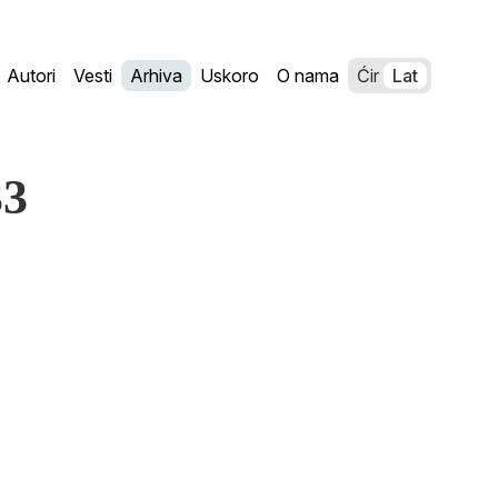
Autori
Vesti
Arhiva
Uskoro
O nama
Ćir
Lat
33