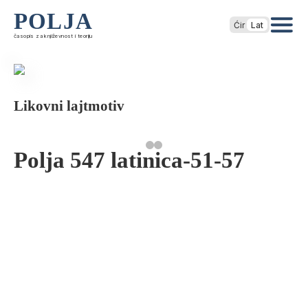
POLJA
Ćir
Lat
časopis za književnost i teoriju
Likovni lajtmotiv
Polja 547 latinica-51-57