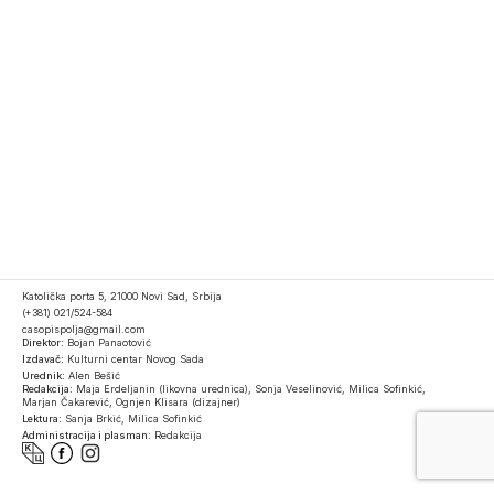
Katolička porta 5, 21000 Novi Sad, Srbija
(+381) 021/524-584
casopispolja@gmail.com
Direktor:
Bojan Panaotović
Izdavač:
Kulturni centar Novog Sada
Urednik:
Alen Bešić
Redakcija:
Maja Erdeljanin (likovna urednica), Sonja Veselinović, Milica Sofinkić,
Marjan Čakarević, Ognjen Klisara (dizajner)
Lektura:
Sanja Brkić, Milica Sofinkić
Administracija i plasman:
Redakcija