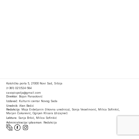
Katolička porta 5, 21000 Novi Sad, Srbija
(+381) 021/524-584
casopispolja@gmail.com
Direktor:
Bojan Panaotović
Izdavač:
Kulturni centar Novog Sada
Urednik:
Alen Bešić
Redakcija:
Maja Erdeljanin (likovna urednica), Sonja Veselinović, Milica Sofinkić,
Marjan Čakarević, Ognjen Klisara (dizajner)
Lektura:
Sanja Brkić, Milica Sofinkić
Administracija i plasman:
Redakcija