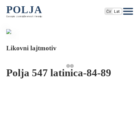
POLJA
Ćir
Lat
časopis za književnost i teoriju
Likovni lajtmotiv
Polja 547 latinica-84-89