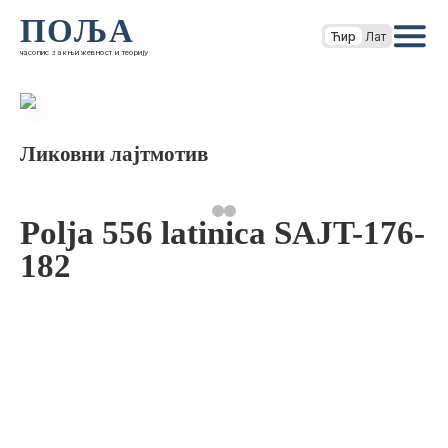
ПОЉА
Ћир
Лат
часопис за књижевност и теорију
Ликовни лајтмотив
Polja 556 latinica SAJT-176-
182