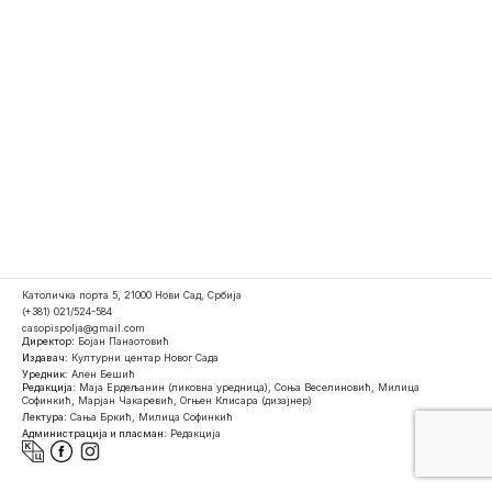
Католичка порта 5, 21000 Нови Сад, Србија
(+381) 021/524-584
casopispolja@gmail.com
Директор:
Бојан Панаотовић
Издавач:
Културни центар Новог Сада
Уредник:
Ален Бешић
Редакција:
Маја Ердељанин (ликовна уредница), Соња Веселиновић, Милица
Софинкић, Марјан Чакаревић, Огњен Клисара (дизајнер)
Лектура:
Сања Бркић, Милица Софинкић
Администрација и пласман:
Редакција