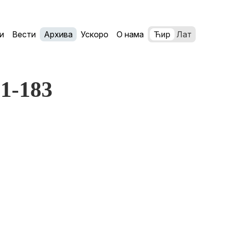
и
Вести
Архива
Ускоро
О нама
Ћир
Лат
81-183