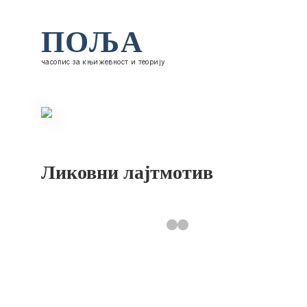
ПОЉА
часопис за књижевност и теорију
Ликовни лајтмотив