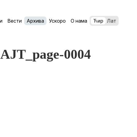
и
Вести
Архива
Ускоро
О нама
Ћир
Лат
e SAJT_page-0004