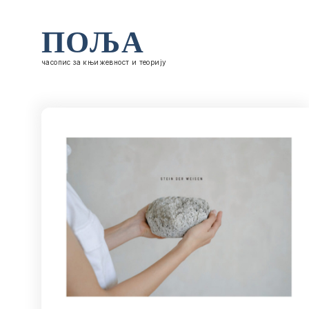
ПОЉА
часопис за књижевност и теорију