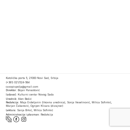
Katolička porta 5, 21000 Novi Sad, Srbija
(+381) 021/524-584
casopispolja@gmail.com
Direktor:
Bojan Panaotović
Izdavač:
Kulturni centar Novog Sada
Urednik:
Alen Bešić
Redakcija:
Maja Erdeljanin (likovna urednica), Sonja Veselinović, Milica Sofinkić,
Marjan Čakarević, Ognjen Klisara (dizajner)
Lektura:
Sanja Brkić, Milica Sofinkić
Administracija i plasman:
Redakcija