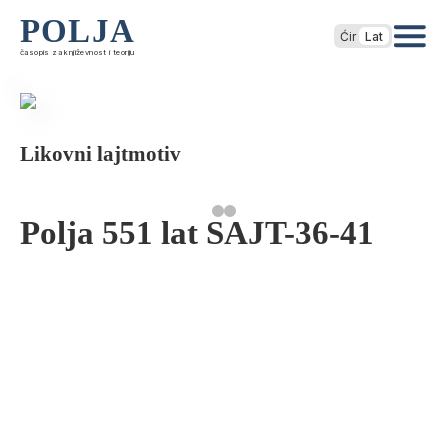
POLJA
Ćir
Lat
časopis za književnost i teoriju
Likovni lajtmotiv
Polja 551 lat SAJT-36-41