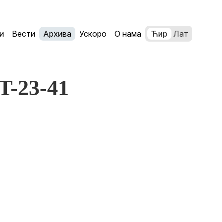
и
Вести
Архива
Ускоро
О нама
Ћир
Лат
JT-23-41