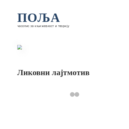
ПОЉА
часопис за књижевност и теорију
Ликовни лајтмотив