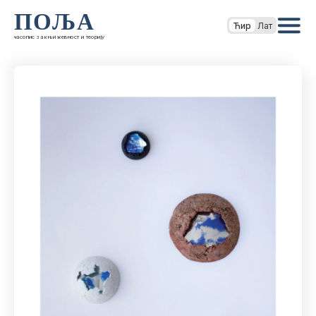
ПОЉА
Ћир
Лат
часопис за књижевност и теорију