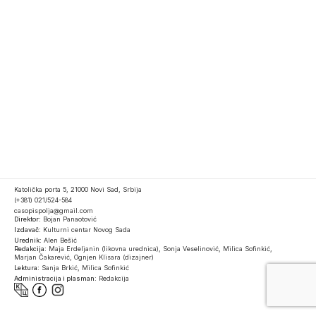
Katolička porta 5, 21000 Novi Sad, Srbija
(+381) 021/524-584
casopispolja@gmail.com
Direktor:
Bojan Panaotović
Izdavač:
Kulturni centar Novog Sada
Urednik:
Alen Bešić
Redakcija:
Maja Erdeljanin (likovna urednica), Sonja Veselinović, Milica Sofinkić,
Marjan Čakarević, Ognjen Klisara (dizajner)
Lektura:
Sanja Brkić, Milica Sofinkić
Administracija i plasman:
Redakcija