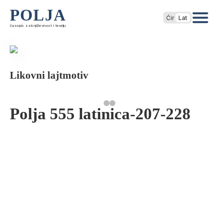
POLJA
Ćir
Lat
časopis za književnost i teoriju
Likovni lajtmotiv
Polja 555 latinica-207-228