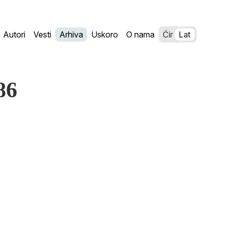
Autori
Vesti
Arhiva
Uskoro
O nama
Ćir
Lat
86