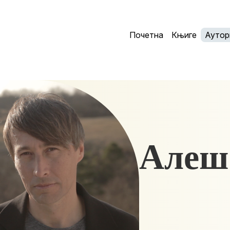
Почетна
Књиге
Аутор
Алеш