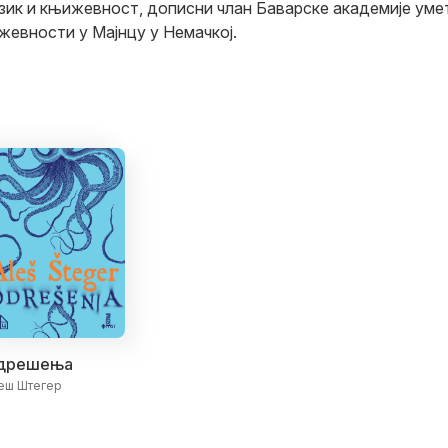
език и књижевност, дописни члан Баварске академије уме
жевности у Мајнцу у Немачкој.
дрешења
еш Штегер