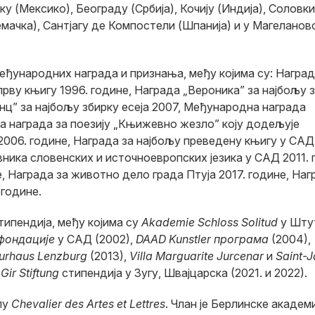
у (Мексико), Београду (Србија), Кочију (Индија), Соловки
Немачка), Сантјагу де Компостели (Шпанија) и у Магеланов
међународних награда и признања, међу којима су: Награ
прву књигу 1996. године, Награда „Вероника” за најбољу 
нц” за најбољу збирку есеја 2007, Међународна награда
а награда за поезију „Књижевно жезло” коју додељује
06. године, Награда за најбољу преведену књигу у САД 
ика словенских и источноевропских језика у САД 2011. 
, Награда за животно дело града Птуја 2017. године, Наг
 године.
типендија, међу којима су
Akademie Schloss Solitud
у Шту
фондације
у САД (2002),
DAAD Kunstler програма
(2004),
turhaus Lenzburg
(2013),
Villa Marguarite Jurcenar
и
Saint-J
Gir Stiftung
стипендија у Зугу, Швајцарска (2021. и 2022).
лу
Chevalier des Artes et Lettres
. Члан је Берлинске академ