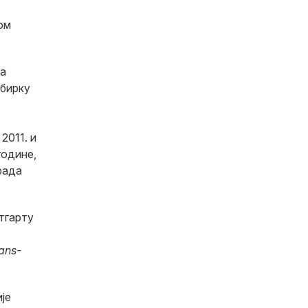
ом
да
збирку
2011. и
године,
рада
тгарту
ans-
ије