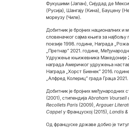
Фукушими (Јапан), Сијудад де Мексик
(Русија), Шангају (Кина), Бауцену (
мореузу (Чиле).
Добитник је бројних националних и 
словеначког сајма књига за најбољу 
поезије 1998. године, Награда „Рожа
„Претнар” 2021. године, Међународн
Удружење књижевника Македоније 20
награда Америчког удружења наставн
Награда „Хорст Биенек” 2016. године
„Алфред Колериц” града Граца 2021.
Добитник је бројних међународних с
(2001), стипендија
Abraham Voursell
Recollets Paris
(2009),
Argauer Litera
Cappel
у Француској (2015),
Landis & 
Од француске државе добио је титу