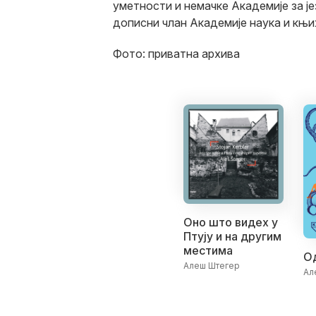
уметности и немачке Академије за ј
дописни члан Академије наука и књи
Фото: приватна архива
Оно што видех у
Птују и на другим
местима
О
Алеш Штегер
Ал