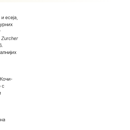
и есеја,
турних
у
 Zurcher
6.
алнијих
 Кочи-
 с
м
 на