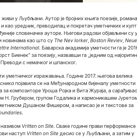
, живи у Љубљани. Аутор је бројних књига поезије, романа 
 и као уредник, преводилац и покретач уметничких и кул
ђеније словеначке ауторе. Његови радови објављени су 
и новинама као што су
The Nev Iorker
,
Boston Reviev
,
Neue
ettre International
. Баварска академија уметности га је 201
ст Биенек” за поезију, назвавши га „једним од најоригин
 Преводи с немачког и шпанског.
ти уметничког изражавања. Године 2017. његова велика
сника
појавила се на Међународном бијеналу уметности
а за композиторе Уроша Ројка и Вита Жураја, а сарађивао
м Н. Грубером, групом Годалика и хармоникашем Јурето
уметником Душаном Фишером, а написао је и текстове за
oundaries
.
д називом
Vritten on Site
. Сваке године прави перформансе
рви наступ
Vritten on Site
десио се у Љубљани, а затим у