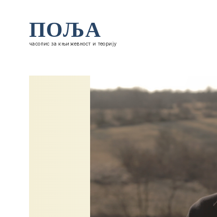
ПОЉА
часопис за књижевност и теорију