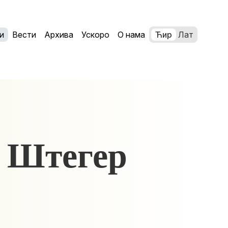
и
Вести
Архива
Ускоро
О нама
Ћир
Лат
 Штегер