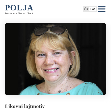
POLJA
Ćir
Lat
časopis za književnost i teoriju
Likovni lajtmotiv