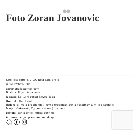
Foto Zoran Jovanovic
Katolička porta 5, 21000 Novi Sad, Srbija
(+381) 021/524-584
casopispolja@gmail.com
Direktor:
Bojan Panaotović
Izdavač:
Kulturni centar Novog Sada
Urednik:
Alen Bešić
Redakcija:
Maja Erdeljanin (likovna urednica), Sonja Veselinović, Milica Sofinkić,
Marjan Čakarević, Ognjen Klisara (dizajner)
Lektura:
Sanja Brkić, Milica Sofinkić
Administracija i plasman:
Redakcija