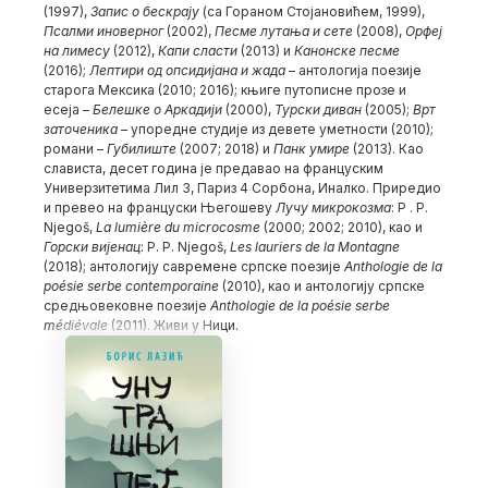
(1997),
Запис о бескрају
(са Гораном Стојановићем, 1999),
Псалми иноверног
(2002),
Песме лутања и сете
(2008),
Орфеј
на лимесу
(2012),
Капи сласти
(2013) и
Канонске песме
(2016);
Лептири од опсидијана и жада
– антологија поезије
старога Мексика (2010; 2016); књиге путописне прозе и
есеја –
Белешке о Аркадији
(2000),
Турски диван
(2005);
Врт
заточеника
– упоредне студије из девете уметности (2010);
романи –
Губилиште
(2007; 2018) и
Панк умире
(2013). Као
слависта, десет година је предавао на француским
Универзитетима Лил 3, Париз 4 Сорбона, Иналко. Приредио
и превео на француски Његошеву
Лучу микрокозма
: P . P.
Njegoš,
La lumière du microcosme
(2000; 2002; 2010), као и
Горски вијенац
: P. P. Njegoš,
Les lauriers de la Montagne
(2018); антологију савремене српске поезије
Anthologie de la
poésie serbe contemporaine
(2010), као и антологију српске
средњовековне поезије
Anthologie de la poésie serbe
médiévale
(2011). Живи у Ници.