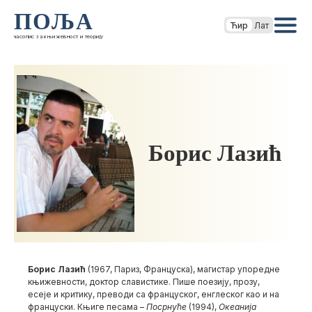
ПОЉА
Ћир
Лат
часопис за књижевност и теорију
Борис Лазић
Борис Лазић
(1967, Париз, Француска), магистар упоредне
књижевности, доктор славистике. Пише поезију, прозу,
есеје и критику, преводи са француског, енглеског као и на
француски. Књиге песама –
Посрнуће
(1994),
Океанија