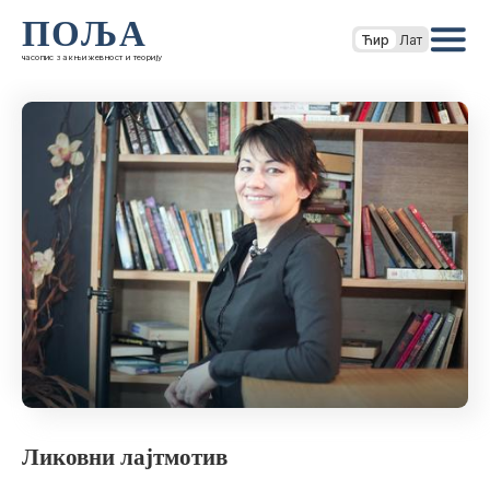
ПОЉА
Ћир
Лат
часопис за књижевност и теорију
Ликовни лајтмотив