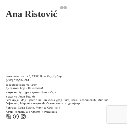
Ana Ristović
Католичка порта 5, 21000 Нови Сад, Србија
(+381) 021/524-584
casopispolja@gmail.com
Директор:
Бојан Панаотовић
Издавач:
Културни центар Новог Сада
Уредник:
Ален Бешић
Редакција:
Маја Ердељанин (ликовна уредница), Соња Веселиновић, Милица
Софинкић, Марјан Чакаревић, Огњен Клисара (дизајнер)
Лектура:
Сања Бркић, Милица Софинкић
Администрација и пласман:
Редакција