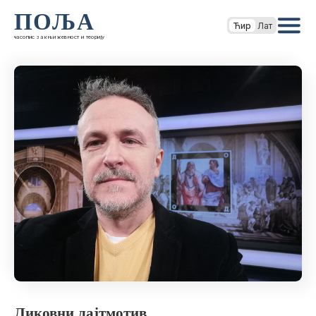
ПОЉА
Ћир
Лат
часопис за књижевност и теорију
Ликовни лајтмотив