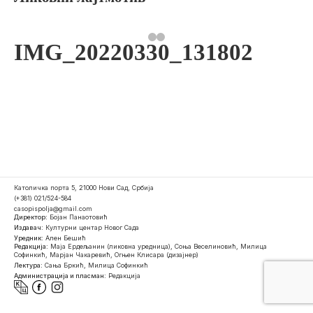
IMG_20220330_131802
Католичка порта 5, 21000 Нови Сад, Србија
(+381) 021/524-584
casopispolja@gmail.com
Директор:
Бојан Панаотовић
Издавач:
Културни центар Новог Сада
Уредник:
Ален Бешић
Редакција:
Маја Ердељанин (ликовна уредница), Соња Веселиновић, Милица
Софинкић, Марјан Чакаревић, Огњен Клисара (дизајнер)
Лектура:
Сања Бркић, Милица Софинкић
Администрација и пласман:
Редакција