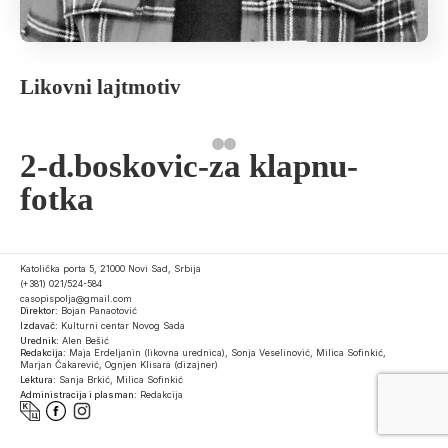
Likovni lajtmotiv
2-d.boskovic-za klapnu-
fotka
Katolička porta 5, 21000 Novi Sad, Srbija
(+381) 021/524-584
casopispolja@gmail.com
Direktor:
Bojan Panaotović
Izdavač:
Kulturni centar Novog Sada
Urednik:
Alen Bešić
Redakcija:
Maja Erdeljanin (likovna urednica), Sonja Veselinović, Milica Sofinkić,
Marjan Čakarević, Ognjen Klisara (dizajner)
Lektura:
Sanja Brkić, Milica Sofinkić
Administracija i plasman:
Redakcija