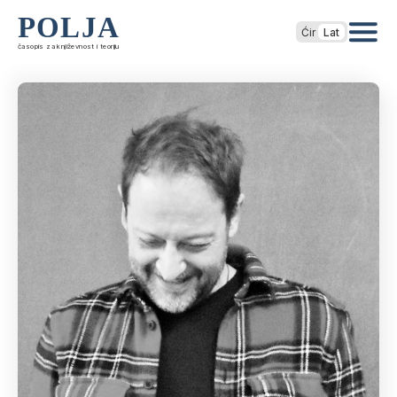
POLJA
Ćir
Lat
časopis za književnost i teoriju