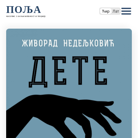
ПОЉА
Ћир
Лат
часопис за књижевност и теорију