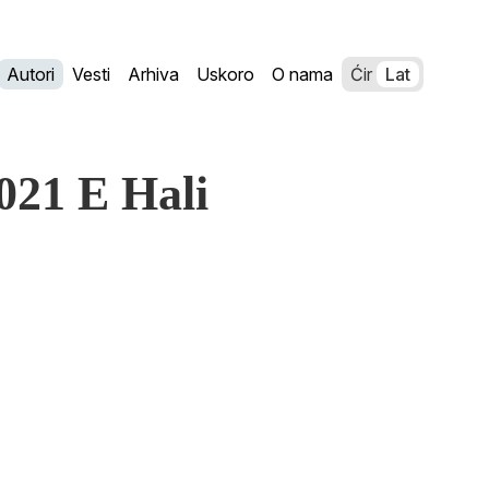
Autori
Vesti
Arhiva
Uskoro
O nama
Ćir
Lat
021 E Hali