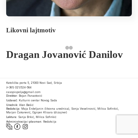
Likovni lajtmotiv
Dragan Jovanović Danilov
Katolička porta 5, 21000 Novi Sad, Srbija
(+381) 021/524-584
casopispolja@gmail.com
Direktor:
Bojan Panaotović
Izdavač:
Kulturni centar Novog Sada
Urednik:
Alen Bešić
Redakcija:
Maja Erdeljanin (likovna urednica), Sonja Veselinović, Milica Sofinkić,
Marjan Čakarević, Ognjen Klisara (dizajner)
Lektura:
Sanja Brkić, Milica Sofinkić
Administracija i plasman:
Redakcija