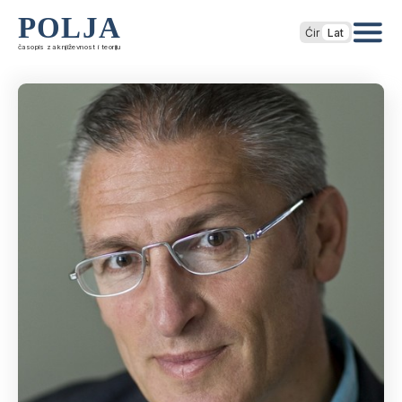
POLJA
Ćir
Lat
časopis za književnost i teoriju