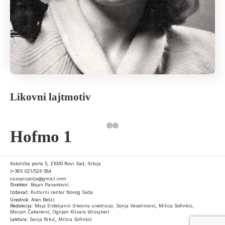
Likovni lajtmotiv
Hofmo 1
Katolička porta 5, 21000 Novi Sad, Srbija
(+381) 021/524-584
casopispolja@gmail.com
Direktor:
Bojan Panaotović
Izdavač:
Kulturni centar Novog Sada
Urednik:
Alen Bešić
Redakcija:
Maja Erdeljanin (likovna urednica), Sonja Veselinović, Milica Sofinkić,
Marjan Čakarević, Ognjen Klisara (dizajner)
Lektura:
Sanja Brkić, Milica Sofinkić