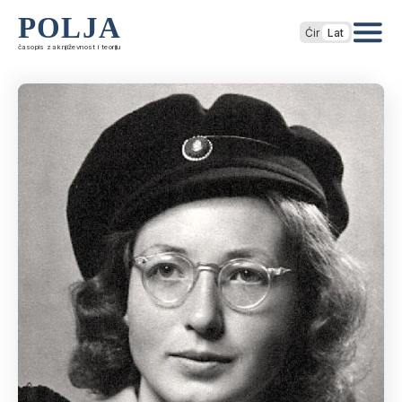
POLJA
Ćir
Lat
časopis za književnost i teoriju