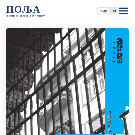
ПОЉА
Ћир
Лат
часопис за књижевност и теорију