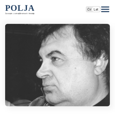
POLJA
Ćir
Lat
časopis za književnost i teoriju