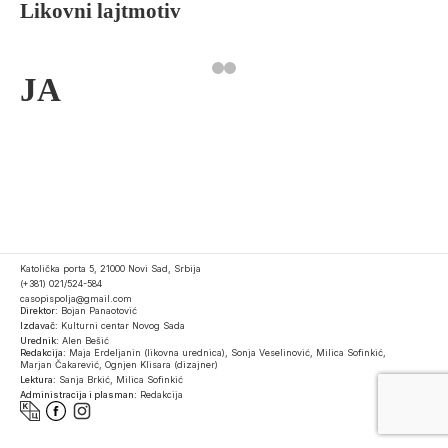
Likovni lajtmotiv
JA
Katolička porta 5, 21000 Novi Sad, Srbija
(+381) 021/524-584
casopispolja@gmail.com
Direktor:
Bojan Panaotović
Izdavač:
Kulturni centar Novog Sada
Urednik:
Alen Bešić
Redakcija:
Maja Erdeljanin (likovna urednica), Sonja Veselinović, Milica Sofinkić,
Marjan Čakarević, Ognjen Klisara (dizajner)
Lektura:
Sanja Brkić, Milica Sofinkić
Administracija i plasman:
Redakcija