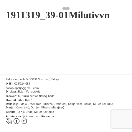
1911319_39-01Milutivvn
Katolička porta 5, 21000 Novi Sad, Srbija
(+381) 021/524-584
casopispolja@gmail.com
Direktor:
Bojan Panaotović
Izdavač:
Kulturni centar Novog Sada
Urednik:
Alen Bešić
Redakcija:
Maja Erdeljanin (likovna urednica), Sonja Veselinović, Milica Sofinkić,
Marjan Čakarević, Ognjen Klisara (dizajner)
Lektura:
Sanja Brkić, Milica Sofinkić
Administracija i plasman:
Redakcija