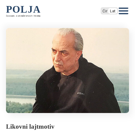
POLJA
Ćir
Lat
časopis za književnost i teoriju
Likovni lajtmotiv