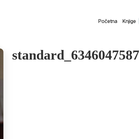
Početna
Knjige
standard_634604758