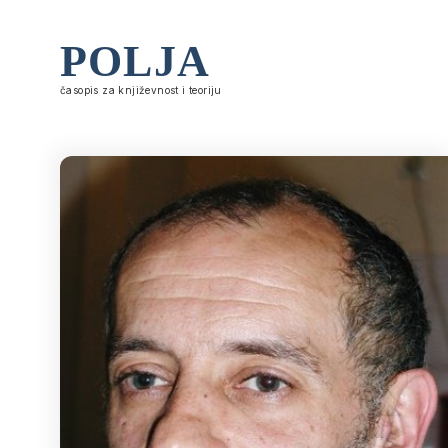
POLJA
časopis za književnost i teoriju