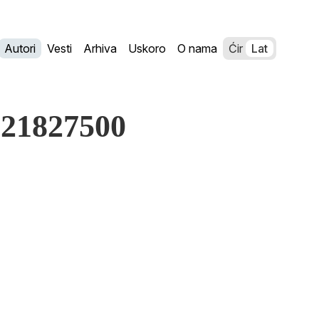
Autori
Vesti
Arhiva
Uskoro
O nama
Ćir
Lat
721827500