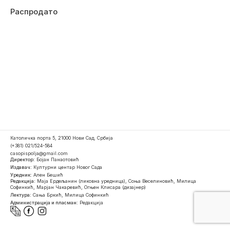
Распродато
Католичка порта 5, 21000 Нови Сад, Србија
(+381) 021/524-584
casopispolja@gmail.com
Директор:
Бојан Панаотовић
Издавач:
Културни центар Новог Сада
Уредник:
Ален Бешић
Редакција:
Маја Ердељанин (ликовна уредница), Соња Веселиновић, Милица
Софинкић, Марјан Чакаревић, Огњен Клисара (дизајнер)
Лектура:
Сања Бркић, Милица Софинкић
Администрација и пласман:
Редакција