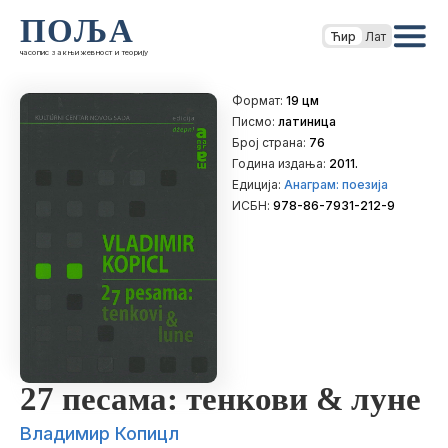
ПОЉА
Ћир
Лат
часопис за књижевност и теорију
Формат:
19 цм
Писмо:
латиница
Број страна:
76
Година издања:
2011.
Едиција:
Анаграм: поезија
ИСБН:
978-86-7931-212-9
27 песама: тенкови & луне
Владимир Копицл