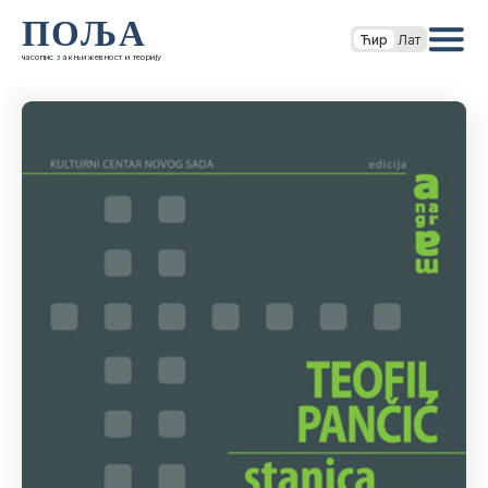
ПОЉА
Ћир
Лат
часопис за књижевност и теорију