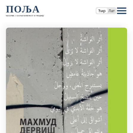
ПОЉА
Ћир
Лат
часопис за књижевност и теорију