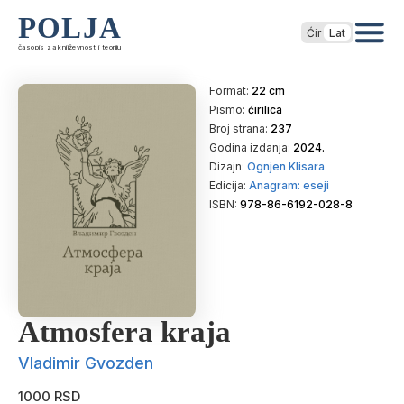
POLJA
Ćir
Lat
časopis za književnost i teoriju
Format:
22 cm
Pismo:
ćirilica
Broj strana:
237
Godina izdanja:
2024.
Dizajn:
Ognjen Klisara
Edicija:
Anagram: eseji
ISBN:
978-86-6192-028-8
Atmosfera kraja
Vladimir Gvozden
1000 RSD