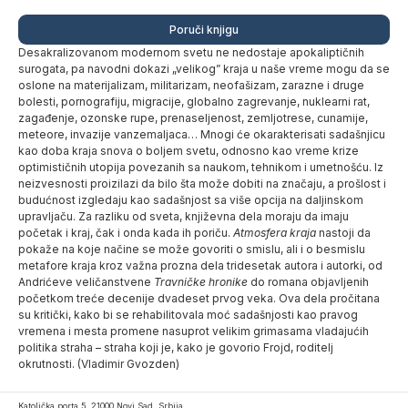
Poruči knjigu
Desakralizovanom modernom svetu ne nedostaje apokaliptičnih
surogata, pa navodni dokazi „velikog” kraja u naše vreme mogu da se
oslone na materijalizam, militarizam, neofašizam, zarazne i druge
bolesti, pornografiju, migracije, globalno zagrevanje, nuklearni rat,
zagađenje, ozonske rupe, prenaseljenost, zemljotrese, cunamije,
meteore, invazije vanzemaljaca… Mnogi će okarakterisati sadašnjicu
kao doba kraja snova o boljem svetu, odnosno kao vreme krize
optimističnih utopija povezanih sa naukom, tehnikom i umetnošću. Iz
neizvesnosti proizilazi da bilo šta može dobiti na značaju, a prošlost i
budućnost izgledaju kao sadašnjost sa više opcija na daljinskom
upravljaču. Za razliku od sveta, književna dela moraju da imaju
početak i kraj, čak i onda kada ih poriču.
Atmosfera kraja
nastoji da
pokaže na koje načine se može govoriti o smislu, ali i o besmislu
metafore kraja kroz važna prozna dela tridesetak autora i autorki, od
Andrićeve veličanstvene
Travničke hronike
do romana objavljenih
početkom treće decenije dvadeset prvog veka. Ova dela pročitana
su kritički, kako bi se rehabilitovala moć sadašnjosti kao pravog
vremena i mesta promene nasuprot velikim grimasama vladajućih
politika straha – straha koji je, kako je govorio Frojd, roditelj
okrutnosti. (Vladimir Gvozden)
Katolička porta 5, 21000 Novi Sad, Srbija