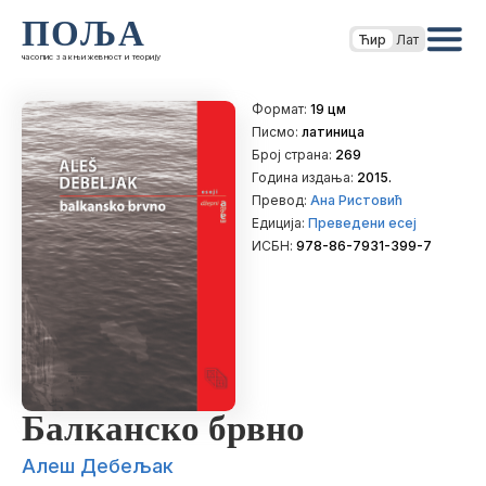
ПОЉА
Ћир
Лат
часопис за књижевност и теорију
Формат:
19 цм
Писмо:
латиница
Број страна:
269
Година издања:
2015.
Превод:
Ана Ристовић
Едиција:
Преведени есеј
ИСБН:
978-86-7931-399-7
Балканско брвно
Алеш Дебељак