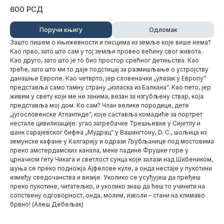
600 РСД
Поручи књигу
Одломак
Зашто пишем о књижевности и писцима из земље које више нема?
Као прво, зато што сам у тој земљи провео већину свог живота.
Као друго, зато што је то био простор срећног детињства. Као
треће, зато што ми то даје подстицај за размишљање о устројству
данашње Европе. Као четврто, јер словеначки „улазак у Европу”
представља само тамну страну „изласка из Балкана”. Као пето, јер
живим у свету који ме не занима, везан за изгубљену ствар, која
представља мој дом. Ко сам? Члан велике породице, дете
„југословенске Атлантиде”, које саставља комадиће за портрет
нестале цивилизације: угао загребачке Трешњевке у Сијетлу и
шанк сарајевског бифеа „Мудрац” у Вашингтону, D. C., шољица из
земунске кафане у Калгарију и одрази Љубљанице под мостовима
преко амстердамских канала, меке падине Фрушке горе у
црначком гету Чикага и светлост сунца које залази над Шибеником,
шуња се преко подножја Ајфелове куле, а онда нестаје у пукотини
између сведочанства и визије. Уколико се усуђујеш да пређеш
преко пукотине, читатељко, и уколико знаш да ћеш то учинити на
сопствену одговорност, онда, молим, изволи – стани на климаво
брвно! (Алеш Дебељак)