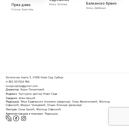
Балканско брвно
Прва дама
Алеш Штегер
Алеш Дебељак
Станка Храстељ
Католичка порта 5, 21000 Нови Сад, Србија
(+381) 021/524-584
casopispolja@gmail.com
Директор:
Бојан Панаотовић
Издавач:
Културни центар Новог Сада
Уредник:
Ален Бешић
Редакција:
Маја Ердељанин (ликовна уредница), Соња Веселиновић, Милица
Софинкић, Марјан Чакаревић, Огњен Клисара (дизајнер)
Лектура:
Сања Бркић, Милица Софинкић
Администрација и пласман:
Редакција