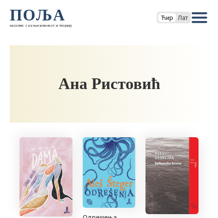
ПОЉА
Ћир
Лат
часопис за књижевност и теорију
Ана Ристовић
Одрешења