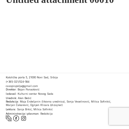
Katolička porta 5, 21000 Novi Sad, Srbija
(+381) 021/524-584
casopispolja@gmail.com
Direktor:
Bojan Panaotović
Izdavač:
Kulturni centar Novog Sada
Urednik:
Alen Bešić
Redakcija:
Maja Erdeljanin (likovna urednica), Sonja Veselinović, Milica Sofinkić,
Marjan Čakarević, Ognjen Klisara (dizajner)
Lektura:
Sanja Brkić, Milica Sofinkić
Administracija i plasman:
Redakcija