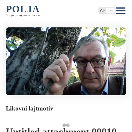
POLJA
Ćir
Lat
časopis za književnost i teoriju
Likovni lajtmotiv
Untitled attachment 00010