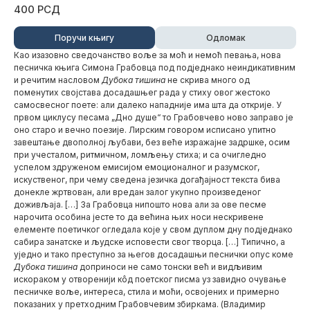
400 РСД
Поручи књигу
Одломак
Као изазовно сведочанство воље за моћ и немоћ певања, нова
песничка књига Симона Грабовца под подједнако неиндикативним
и речитим насловом
Дубока тишина
не скрива много од
поменутих својстава досадашњег рада у стиху овог жестоко
самосвесног поете: али далеко нападније има шта да открије. У
првом циклусу песама „Дно душе“ то Грабовчево ново заправо је
оно старо и вечно поезије. Лирским говором исписано упитно
завештање двополној љубави, без веће изражајне задршке, осим
при учесталом, ритмичном, ломљењу стиха; и са очигледно
успелом здруженом емисијом емоционалног и разумског,
искуственог, при чему сведена језичка догађајност текста бива
донекле жртвован, али вредан залог укупно произведеног
доживљаја. […] За Грабовца нипошто нова али за ове песме
нарочита особина јесте то да већина њих носи нескривене
елементе поетичког огледала које у свом дуплом дну подједнако
сабира занатске и људске исповести свог творца. […] Типично, а
уједно и тако преступно за његов досадашњи песнички опус коме
Дубока тишина
доприноси не само тонски већ и видљивим
искораком у отворенији кôд поетског писма уз завидно очување
песничке воље, интереса, стила и моћи, освојених и примерно
показаних у претходним Грабовчевим збиркама. (Владимир