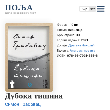
ПОЉА
Ћир
Лат
часопис за књижевност и теорију
Формат:
19 цм
Писмо:
ћирилица
Број страна:
88
Година издања:
2021.
Дизајн:
Драгана Николић
Едиција:
Анаграм: поезија
ИСБН:
978-86-7931-855-8
Дубока тишина
Симон Грабовац