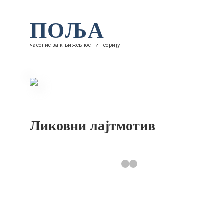
ПОЉА
часопис за књижевност и теорију
Ликовни лајтмотив