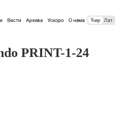
и
Вести
Архива
Ускоро
О нама
Ћир
Лат
ndo PRINT-1-24