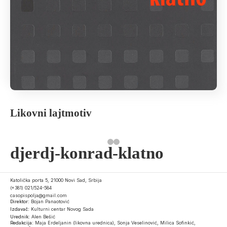
Likovni lajtmotiv
djerdj-konrad-klatno
Katolička porta 5, 21000 Novi Sad, Srbija
(+381) 021/524-584
casopispolja@gmail.com
Direktor:
Bojan Panaotović
Izdavač:
Kulturni centar Novog Sada
Urednik:
Alen Bešić
Redakcija:
Maja Erdeljanin (likovna urednica), Sonja Veselinović, Milica Sofinkić,