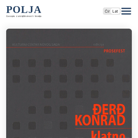
POLJA
Ćir
Lat
časopis za književnost i teoriju