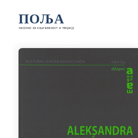
ПОЉА
часопис за књижевност и теорију