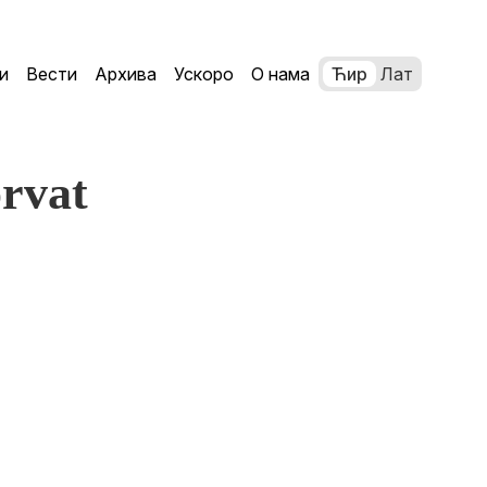
и
Вести
Архива
Ускоро
О нама
Ћир
Лат
rvat