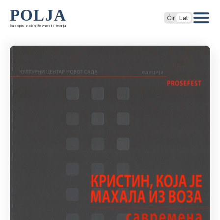
POLJA
Ćir
Lat
časopis za književnost i teoriju