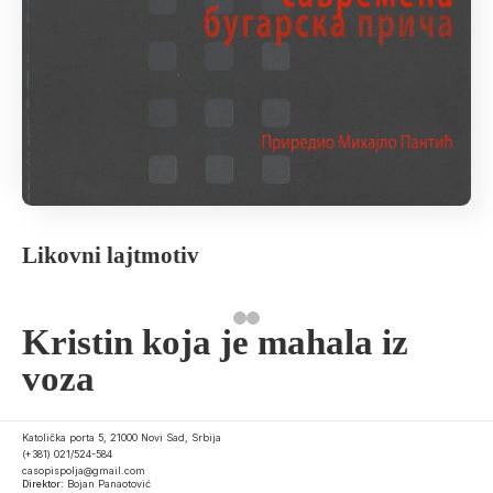
Likovni lajtmotiv
Kristin koja je mahala iz
voza
Katolička porta 5, 21000 Novi Sad, Srbija
(+381) 021/524-584
casopispolja@gmail.com
Direktor:
Bojan Panaotović