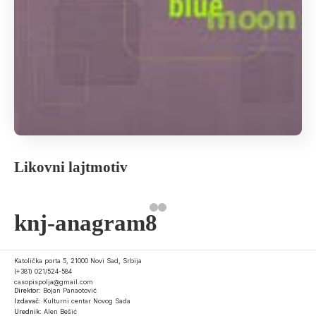
Likovni lajtmotiv
knj-anagram8
Katolička porta 5, 21000 Novi Sad, Srbija
(+381) 021/524-584
casopispolja@gmail.com
Direktor:
Bojan Panaotović
Izdavač:
Kulturni centar Novog Sada
Urednik:
Alen Bešić