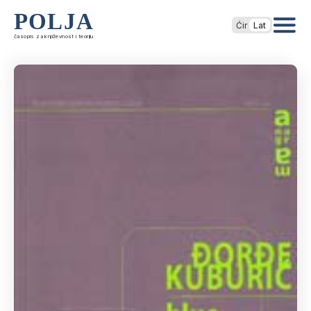
POLJA
Ćir
Lat
časopis za književnost i teoriju