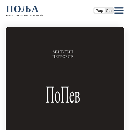
ПОЉА
Ћир
Лат
часопис за књижевност и теорију