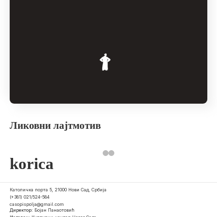
Ликовни лајтмотив
korica
Католичка порта 5, 21000 Нови Сад, Србија
(+381) 021/524-584
casopispolja@gmail.com
Директор:
Бојан Панаотовић