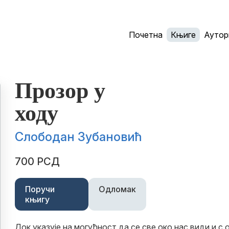
Почетна
Књиге
Аутор
Прозор у
ходу
Слободан Зубановић
700 РСД
Поручи
Одломак
књигу
Док указује на могућност да се све око нас види и с о