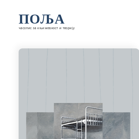
ПОЉА
часопис за књижевност и теорију