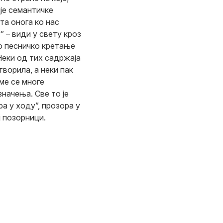
је семантичке
та онога ко нас
” – види у свету кроз
ко песничко кретање
 Неки од тих садржаја
творила, а неки пак
ме се многе
начења. Све то је
ра у ходу”, прозора у
ј позорници.