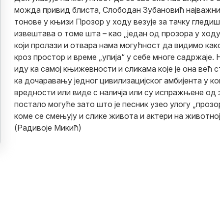
можда привид блиста, Слободан Зубановић најважни
тонове у књизи Прозор у ходу везује за тачку гледиш
извештава о томе шта – као „један од прозора у ходу
који пролази и отвара нама могућност да видимо ка
кроз простор и време „упија“ у себе многе садржаје.
иду ка самој књижевности и сликама које је она већ с
ка дочаравању једног цивилизацијског амбијента у ко
вредности или виде с наличја или су испражњене од з
постало могуће зато што је песник узео улогу „прозо
коме се смењују и слике живота и актери на животно
(Радивоје Микић)