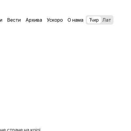
и
Вести
Архива
Ускоро
О нама
Ћир
Лат
не стране на којој