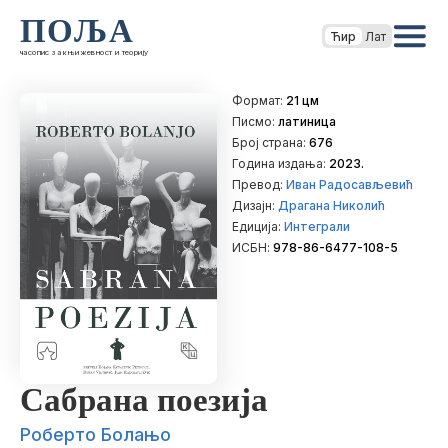
ПОЉА
Ћир
Лат
часопис за књижевност и теорију
Формат:
21 цм
Писмо:
латиница
Број страна:
676
Година издања:
2023.
Превод:
Иван Радосављевић
Дизајн:
Драгана Николић
Едиција:
Интеграли
ИСБН:
978-86-6477-108-5
Сабрана поезија
Роберто Болањо