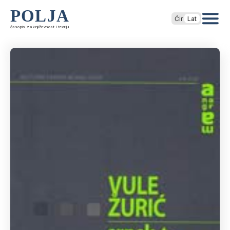
POLJA
Ćir
Lat
časopis za književnost i teoriju