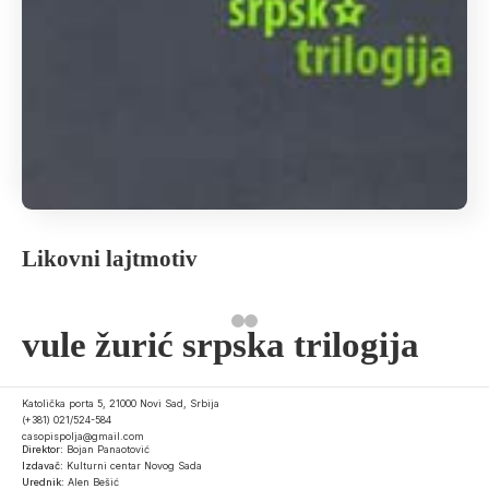
Likovni lajtmotiv
vule žurić srpska trilogija
Katolička porta 5, 21000 Novi Sad, Srbija
(+381) 021/524-584
casopispolja@gmail.com
Direktor:
Bojan Panaotović
Izdavač:
Kulturni centar Novog Sada
Urednik:
Alen Bešić