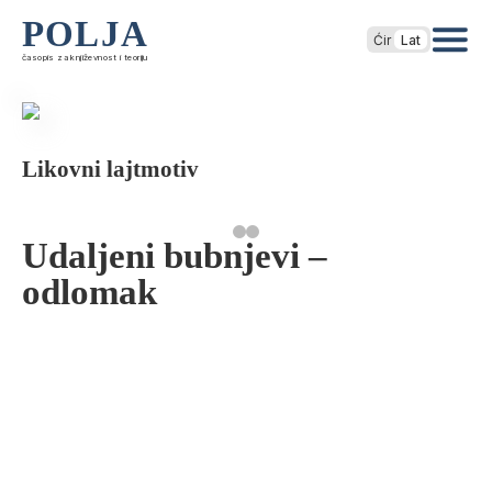
POLJA
Ćir
Lat
časopis za književnost i teoriju
Likovni lajtmotiv
Udaljeni bubnjevi –
odlomak