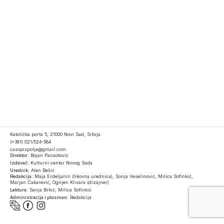
Katolička porta 5, 21000 Novi Sad, Srbija
(+381) 021/524-584
casopispolja@gmail.com
Direktor:
Bojan Panaotović
Izdavač:
Kulturni centar Novog Sada
Urednik:
Alen Bešić
Redakcija:
Maja Erdeljanin (likovna urednica), Sonja Veselinović, Milica Sofinkić,
Marjan Čakarević, Ognjen Klisara (dizajner)
Lektura:
Sanja Brkić, Milica Sofinkić
Administracija i plasman:
Redakcija