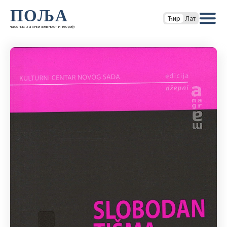
ПОЉА
Ћир
Лат
часопис за књижевност и теорију