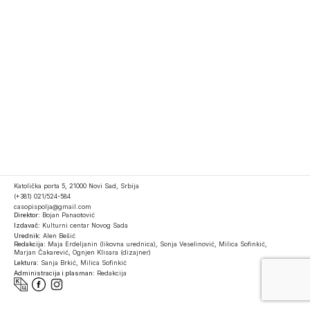
Katolička porta 5, 21000 Novi Sad, Srbija
(+381) 021/524-584
casopispolja@gmail.com
Direktor:
Bojan Panaotović
Izdavač:
Kulturni centar Novog Sada
Urednik:
Alen Bešić
Redakcija:
Maja Erdeljanin (likovna urednica), Sonja Veselinović, Milica Sofinkić,
Marjan Čakarević, Ognjen Klisara (dizajner)
Lektura:
Sanja Brkić, Milica Sofinkić
Administracija i plasman:
Redakcija