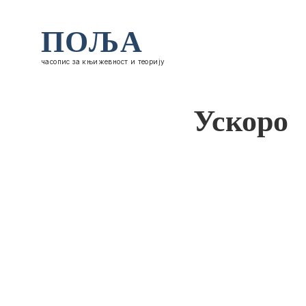
ПОЉА
часопис за књижевност и теорију
Ускоро