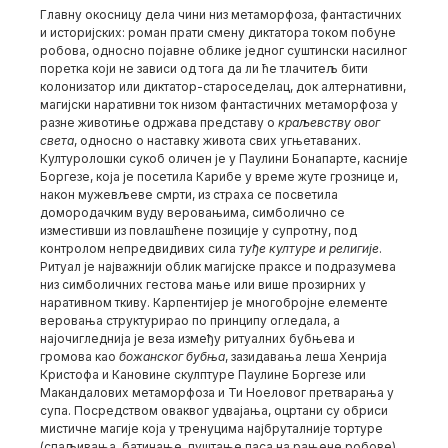
Главну окосницу дела чини низ метаморфоза, фантастичних
и историјских: роман прати смену диктатора током побуне
робова, односно појавне облике једног суштински насилног
поретка који не зависи од тога да ли ће тлачитељ бити
колонизатор или диктатор-староседелац, док алтернативни,
магијски наративни ток низом фантастичних метаморфоза у
разне животиње одржава представу о
краљевству овог
света
, односно о наставку живота свих угњетаваних.
Културолошки сукоб оличен је у Паулини Бонапарте, касније
Боргезе, која је посетила Карибе у време жуте грознице и,
након мужевљеве смрти, из страха се посветила
домородачким вуду веровањима, симболично се
изместивши из повлашћене позиције у супротну, под
контролом непредвидивих сила
туђе културе
и религије
.
Ритуал је најважнији облик магијске праксе и подразумева
низ симболичних гестова мање или више прозирних у
наративном ткиву. Карпентијер је многобројне елементе
веровања структурирао по принципу огледала, а
најочигледнија је веза између ритуалних бубњева и
громова као
божанског бубња
, зазидавања леша Хенрија
Кристофа и Кановине скулптуре Паулине Боргезе или
Макандалових метаморфоза и Ти Ноеловог претварања у
супа. Посредством оваквог удвајања, оцртани су обриси
мистичне магије која у тренуцима најбруталније тортуре
(спаљивања, батинање, пуштање паса на рањене робове)