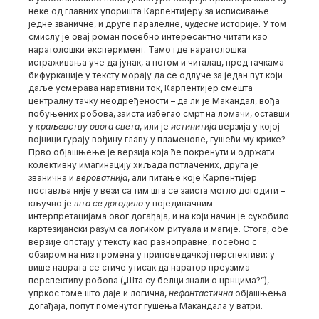
неке од главних упоришта Карпентијеру за исписивање
једне званичне, и друге паралелне,
чудесне
историје. У том
смислу је овај роман посебно интересантно читати као
наратолошки експеримент. Тамо где наратолошка
истраживања уче да јунак, а потом и читалац, пред тачкама
бифуркације у тексту морају да се одлуче за један пут који
даље усмерава наративни ток, Карпентијер смешта
централну тачку неодређености – да ли је Макандал, вођа
побуњених робова, заиста избегао смрт на ломачи, оставши
у
краљевству овога света
, или је
истинитија
верзија у којој
војници гурају вођину главу у пламенове, гушећи му крике?
Прво објашњење је верзија која ће покренути и одржати
колективну имагинацију хиљада потлачених, друга је
званична и
вероватнија
, али питање које Карпентијер
поставља није у вези са тим шта се заиста могло догодити –
кључно је
шта се догодило
у појединачним
интерпретацијама овог догађаја, и на који начин је сукобило
картезијански разум са логиком ритуала и магије. Стога, обе
верзије опстају у тексту као равноправне, посебно с
обзиром на низ промена у приповедачкој перспективи: у
више наврата се стиче утисак да наратор преузима
перспективу робова („Шта су белци знали о црнцима?”),
упркос томе што даје и логична,
нефантастична
објашњења
догађаја, попут поменутог гушења Макандала у ватри.