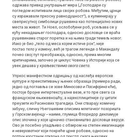
одржава привид унутрашњег мира („Господари су
погледом испитивали лица својих робова. Међутим, црнци
су изражавали пркосну равнодушност”), а кулминирају у
свеприсутној симболици рушевина као потенцијално нових
места за живот. Ти Ноел, ослобођени роб, усељава се у
кућу некадашњег господара, односно дословце се враћа
рушевинама старог поретка и на њима гради темељ новог.
Иако је био „тело од меса којем истиче рок”, није
постао
тело у камену
, већ је трагом легенде о Макандалу
почео свој пут преображаја, односно, према многим
критичарима, започео је циклус Човека у Историји која се
увек дешава у
краљевствима овога света
.
Упркос манифестном одрицању од наслеђа европске
културе и преиспитивању њених образаца (примера ради,
једно од поглавља се зове
Миносова и Пасифајина кћи
),
постоје бројне интертекстуалне везе, и то пре свега са
француском књижевношћу, а најексплицитније су цитати
преузети из Расинових трагедија. Они стварају комичну
забуну, сличну Његошевим описима млетачког позоришта
у
Горском вијенцу
– наиме, глумица Флоридор декламује
опис злочина у које црначко становништво дословце верује.
Ово је посебно упадљиво с обзиром на степен имагинације
и
невероватног
који покреће црне робове, односно на
потпун изостанак отклона од
текста
: снага њихових