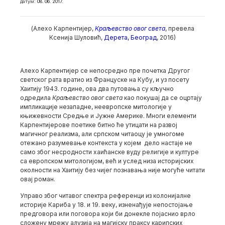
датум:
08. 06. 2017.
(Алехо Карпентијер,
Краљевство овог света
, превела
Ксенија Шуловић,
Дерета, Београд
, 2016)
Алехо Карпентијер се непосредно пре почетка Другог
светског рата вратио из Француске на Кубу, и уз посету
Хаитију 1943. године, ова два путовања су кључно
одредила
Краљевство овог света
као покушај да се оцртају
импликације незападне, неевропске митологије у
књижевности Средње и Јужне Америке. Многи елементи
Карпентијерове поетике битно ће утицати на развој
магичног реализма, али српском читаоцу је умногоме
отежано разумевање контекста у којем дело настаје не
само због несродности хаићанске вуду религије и културе
са европском митологијом, већ и услед низа историјских
околности на Хаитију без чијег познавања није могуће читати
овај роман.
Управо због читавог спектра референци из колонијалне
историје Кариба у 18. и 19. веку, изненађује непостојање
предговора или поговора који би донекле појаснио врло
сложену мрежу алузија на магијску праксу карипских