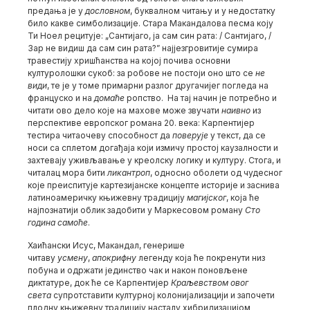
предања је у
дословном
, буквалном читању и у недостатку
било какве симболизације. Стара Макандалова песма коју
Ти Ноел рецитује: „Сантијаго, ја сам син рата: / Сантијаго, /
Зар не видиш да сам син рата?” најјезгровитије сумира
травестију хришћанства на којој почива основни
културолошки сукоб: за робове не постоји оно што се
не
види
, те је у томе примарни разлог другачијег погледа на
француско и на
домаће
ропство. На тај начин је потребно и
читати ово дело које на махове може звучати
наивно
из
перспективе европског романа 20. века: Карпентијер
тестира читаочеву способност да
поверује
у текст, да се
носи са сплетом догађаја који измичу простој каузалности и
захтевају уживљавање у креолску логику и културу. Стога, и
читалац мора бити
ликантроп
, односно оболети од чудесног
које преиспитује картезијанске концепте историје и заснива
латиноамеричку књижевну традицију
магијског
, која ће
најпознатији облик задобити у Маркесовом роману
Сто
година самоће
.
Хаићански Исус, Макандал, генерише
читаву
усмену
,
апокрифну
легенду која ће покренути низ
побуна и одржати јединство чак и након поновљене
диктатуре, док ће се Карпентијер
Краљевством овог
света
супротставити културној колонијализацији и започети
плодну књижевну традицију насталу хибридизацијом