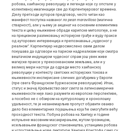
робова, хаићанску револуцију и легенде које су опстале у
колективној имагинацији све до Карпентијеровог времена.
Делу претходи ауторов предговор, често читан као
манифест поступка названог
ло реал maravilloso
(магична
стварност), али у њему је акценат на основним елементима
текста и циљу књижевне обраде карипске митологије, а не
на прецизном разликовању историјске грађе и вуду праксе
од ауторових интервенција и препознавања „чудесног у
реалном”. Карпентијер недвосмислено овим делом
покушава да одговори на париски надреализам који сматра
вештачком индукцијом чудесног спрам још увек живе
магијске праксе у прекоокеанским земљама, али и у
великој мери настоји да одреди место хаићанској
револуцији у контексту светских историјских токова и
књижевности инспирисане сличних догађајима у Европи
(пре свега Француском буржоаском револуцијом). Ипак,
статус и значај
Краљевства овог света
за латиноамеричке
књижевности није лако разумети из европске перспективе,
а посебно не с обзиром на културолошку и хронолошку
удаљеност, те је незанемарљив пропуст објавити овакво
дело без елементарних појашњења која ће омогућити већу
проходност текста. Побуна робова на Хаитију и године
испуњене масовним масакрирањем, жутом грозницом,
исељавањем француског становништва, устанцима робова
и успостављање нове диктатуре Хенрија Кристофа само су