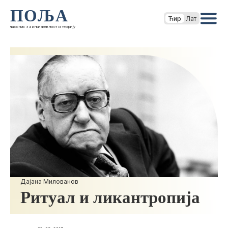
ПОЉА
Ћир
Лат
часопис за књижевност и теорију
Дајана Милованов
Ритуал и ликантропија