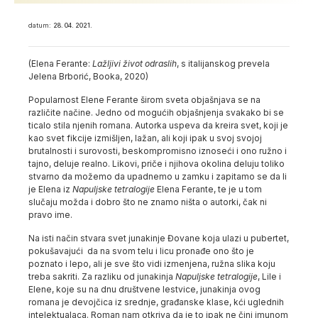
datum:
28. 04. 2021.
(Elena Ferante:
Lažljivi život odraslih
, s italijanskog prevela
Jelena Brborić, Booka, 2020)
Popularnost Elene Ferante širom sveta objašnjava se na
različite načine. Jedno od mogućih objašnjenja svakako bi se
ticalo stila njenih romana. Autorka uspeva da kreira svet, koji je
kao svet fikcije izmišljen, lažan, ali koji ipak u svoj svojoj
brutalnosti i surovosti, beskompromisno iznoseći i ono ružno i
tajno, deluje realno. Likovi, priče i njihova okolina deluju toliko
stvarno da možemo da upadnemo u zamku i zapitamo se da li
je Elena iz
Napuljske tetralogije
Elena Ferante, te je u tom
slučaju možda i dobro što ne znamo ništa o autorki, čak ni
pravo ime.
Na isti način stvara svet junakinje Đovane koja ulazi u pubertet,
pokušavajući da na svom telu i licu pronađe ono što je
poznato i lepo, ali je sve što vidi izmenjena, ružna slika koju
treba sakriti. Za razliku od junakinja
Napuljske tetralogije
, Lile i
Elene, koje su na dnu društvene lestvice, junakinja ovog
romana je devojčica iz srednje, građanske klase, kći uglednih
intelektualaca. Roman nam otkriva da je to ipak ne čini imunom