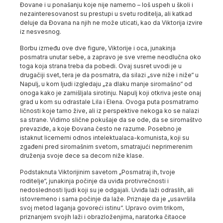
Đovane i u ponašanju koje nije namerno – loš uspeh u školi i
nezainteresovanost su prestupi u svetu roditelja, ali katkad
deluje da Đovana na njih ne može uticati, kao da Viktorija izvire
iz nesvesnog.
Borbu između ove dve figure, Viktorije i oca, junakinja
posmatra unutar sebe, a zapravo je sve vreme neodlučna oko
toga koja strana treba da pobedi. Ovaj susret uvodi je u
drugačiji svet, tera je da posmatra, da silazi „sve niže i niže“ u
Napulj, u kom ljudi izgledaju „za dlaku manje siromašno“ od
onoga kako je zamišljala sirotinju. Napulj koji otkriva jeste onaj
grad u kom su odrastale Lila i Elena. Ovoga puta posmatramo
ličnosti koje tamo žive, ali iz perspektive nekoga ko se nalazi
sa strane. Vidimo slične pokušaje da se ode, da se siromaštvo
prevaziđe, a koje Đovana često ne razume. Posebno je
istaknut licemerni odnos intelektualaca-komunista, koji su
zgađeni pred siromašnim svetom, smatrajući neprimerenim
druženja svoje dece sa decom niže klase.
Podstaknuta Viktorijinim savetom „Posmatraj ih, tvoje
roditelje“, junakinja počinje da uviđa protivrečnosti i
nedoslednosti ljudi koji su je odgajali. Uviđa laži odraslih, ali
istovremeno i sama počinje da laže. Priznaje da je „usavršila
svoj metod laganja govoreći istinu“. Upravo ovim trikom,
priznanjem svojih laži i obrazloženjima, naratorka čitaoce