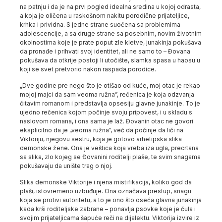
na patnju i da je na prvi pogled idealna sredina u kojoj odrasta,
a koja je oličena u raskošnom nakitu porodične prijateljice,
krhka i prividna. S jedne strane suočena sa problemima
adolescencije, a sa druge strane sa posebnim, novim životnim
okolnostima koje je prate poput zle kletve, junakinja pokušava
da pronađe i prihvati svoj identitet, ali ne samo to – Đovana
pokušava da otkrije postoji li utočište, slamka spasa u haosu u
koji se svet pretvorio nakon raspada porodice.
„Dve godine pre nego što je otišao od kuće, moj otac je rekao
mojoj majci da sam veoma ružna”, rečenica je koja odzvanja
čitavim romanom i predstavlja opsesiju glavne junakinje. To je
ujedno rečenica kojom počinje svoju pripovest, i u skladu s
naslovom romana, i ona sama je laž. Đovanin otac ne govori
eksplicitno da je „veoma ružna“, već da počinje da liči na
Viktoriju, njegovu sestru, koja je gotovo arhetipska slika
demonske žene. Ona je veštica koja vreba iza ugla, precrtana
sa slika, zlo kojeg se Đovanini roditelji plaše, te svim snagama
pokušavaju da unište trag o njoj.
Slika demonske Viktorije i njena mistifikacija, koliko god da
plaši, istovremeno uzbuđuje. Ona označava prestup, snagu
koja se protivi autoritetu, a to je ono što oseća glavna junakinja
kada krši roditeljske zabrane – ponavlja psovke koje je čula i
svojim prijateljicama šapuće reči na dijalektu. Viktorija izvire iz