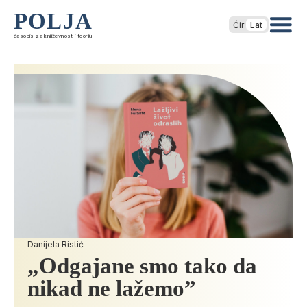
POLJA
Ćir
Lat
časopis za književnost i teoriju
Danijela Ristić
„Odgajane smo tako da
nikad ne lažemo”