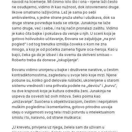
navodi na licemerje. Mi činimo isto što i ona – njene laži često
ne osuđujemo, vidimo ih kao nužnost, dok istovremeno druge
likove smatramo lažljivcima. Laž je sama po sebi
ambivalentna, s jedne strane pruža utehu i ušuškava, dok sa
druge strane povređuje kada se otkrije. Junakinja ne laže
samo druge, već i sebe, i na taj način pronalazi zaštitu. Vidimo
je kako čita bajke i pokušava da veruje u njih. U sceni koja je
gotovo holivudsko učitavanje, Đovana se zaljubljuje „na prvi
pogled“ i od tog trenutka izmišlja čoveka o kom ne zna
mnogo, a koji je od početka zamena figure oca-heroja. Kao u
bajci, čeka ga da je izbavi i da svemu da skriveni smisao –
Roberto treba da donese „iskupljenje“.
Đovanu vidimo uronjenu u bajke i društvene narative, u čestim
kontradiktornostima, zagledanu u svoje telo koje mrzi. Njene
pobune su, koliko god delovale rušilački, ukorenjene u starom
sistemu vrednosti i ona prihvata podele na „devicu“ i „kurvu“,
na dve krajnosti koje je kultura odredila ženi. Junakinja ne
uspeva da osvesti laž ovih mitova. Seks poima kao
„unižavanje“. Suočena s objektivizacijom, čestim i neprijatnim
muškim pogledima i komentarima, gotovo prirodno usvaja
ideju o vulgarnosti svog tela i traži potvrdu u intelektualnom
smislu i to, naravno, od strane muškarca:
„U krevetu, privijena uz njega, želela sam da uživam u