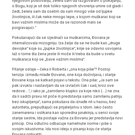
njegovom poštovanju, želela sam da razgovaram o pokajanju,
o Bogu, koji je sit dok toliko njegovih stvorenja umire od gladi i
žeđi, želela sam da osetim da sam mnogo više od ljupke
životinjice, ili čak neke mnogo lepe, s kojom muškarac koji se
bavi važnim mislima može da se razonodi malo se
poigravajući.“
Pokušavajući da se izjednači sa muškarcima, Đovana je
internalizovala mizoginiju. Iza želje da se ne bude kao „druge
devojke“ koje su „ljupke životinjice“, krije se odavno usvojena
laž o tome šta žena jeste ili može ili treba da bude u svetu
muškaraca koji se „bave važnim mislima“.
Pitanje ostaje – čeka li Roberta i „ona koja piše“? Postoji
tenzija između mlađe Đovane, one koja doživljava, i starije
Đovane koja se katkad pojavi u tekstu. Ona piše: „Ja sam se
pak izvukla i nastavljam da se izvlačim čak i sad, kroz ove
redove…“, i iako je „zamršeno klupko za koje niko (…) ne zna
da li sadrži pravu nit priče ili predstavlja samo zamršenu patnju
bez iskupljenja“, sama pokušava da iznađe nit u haosu, bez
autoriteta, prepuštajući se prijateljstvu s Idom. Iako često
zanemarena i oslikana kao sporedna junakinja, u senci svoje
starije sestre, Ida postaje važna za Đovanu jer predstavlja novi
princip. Ona odlučno odbacuje nametnute norme i piše o
svojim iskustvima. Ida nosi ideju o pisanju koju će starija
Đovana prihvatiti.