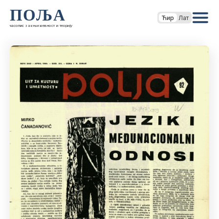
ПОЉА
Ћир
Лат
часопис за књижевност и теорију