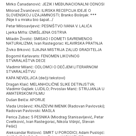
Mirko Čanadanović: JEZIK I MEĐUNACIONALNI ODNOSI
Milorad Živančević: lLIRSKA RECEPClJA IDEJE O
SLOVENSKOJ UZAJAMNOSTI; Branko Bošnjak: ***
/Nije li u mraku bio šapat.../
Petar Milosavljević: PESNIŠTVO IVANA V. LALIĆA
Ljerka Mifra: IZMIŠLJENA OSTRVA
Miladin Životić: SMISAO I DOMETI SAVREMENOG
NATURALIZMA; Ivan Rastegorac: KLAVIRSKA PRATNJA
Živko Brković: SJAJNA MISTRIJA ZALUD GRADITELJA
Bogomil Karlavaris: FENOMEN LIKOVNOG
STVARALAŠTVA DECE
Vladimir Milarić: ODLOMCI O DEČJEM LITERARNOM
STVARALAŠTVU
KAPA NEVIDLJICA (dečji tekstovi)
Dragan Klaić: MELANHOLIČNE SLIKE DETINJSTVA;
Vladimir Gajšek: LUDILO; Prvoslav Marić: STRUJANJA U
AMATERSKOM FILMU
Dušan Belča: APORIJE
Vlada Urošević: KNJIŽEVNI IMENIK (Radovan Pavlovski);
Radovan Pavlovski: MAGLA
Perica Zubac: 5 PESNIKA (Miodrag Stanisavljević, Petar
Cvetković, Ivan Rastegorac, Nikola Višnjić, Stevan
Pešić)
Aleksandar Ristović: SMRT U PORODICI; Adam Puslojić: